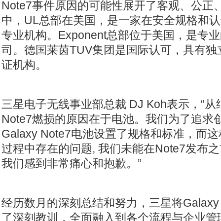
Note7
事件原因的可能性展开了客观、公正、
中，
UL
总部在美国，是一家在安全规格和认
专业机构。
Exponent
总部位于美国，是专业
司。德国莱茵
TUV
集团是国际认可，具有独
证机构。
三星电子无线事业部总裁
DJ Koh
表示，“从
Note7
燃损的原因在于电池。我们为了追求
Galaxy Note7
电池设置了规格和标准，而这
过程中存在的问题
,
我们未能在
Note7
发布之
我们感到非常痛心和抱歉。”
经历数月的深刻总结和努力，三星将
Galaxy
了深刻教训，全面融入到各个流程与企业管