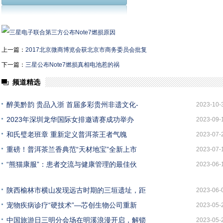
上一篇：
2017北京微商博览会获北京市商务委员会批复
下一篇：
三星公布Note7燃损真相电池惹的祸
频道精选
醉美黔韵 贵品入浙 首届多彩贵州非遗文化-
2023-10-
2023年深圳龙华国际女排邀请赛成功举办
2023-09-
和氏璧老班章 重新定义普洱茶王者气魄
2023-07-
重磅！普洱茶兰香典范“天材地宝”全新上市
2023-07-
“熊猫康服”：患者交流与健康管理的最佳伙
2023-06-
陕西榆林市横山发现远古时期的三垣遗址，距
2023-06-
宠物疾病诊疗“硬技术”—芯创生物公司重新
2023-05-
中国旅游日三明分会场在明溪浪漫开启，解锁
2023-05-